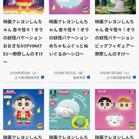
映画クレヨンしんち
映画クレヨンしんち
映画クレヨンしんち
ゃん 奇々怪々！オラ
ゃん 奇々怪々！オラ
ゃん 奇々怪々！オラ
の妖怪バケ～ション
の妖怪バケ～ション
の妖怪バケ～ション
おおきなSOFVIMAT
めちゃもふぐっとぬ
ビッグフィギュア～
ES～野原しんのすけ
いぐるみ～シロ～
野原しんのすけ～
～
2026年8月4日（火）
2026年7月31日（金）
2026年7月28日（火）
より順次登場予定
登場予定
より順次登場予定
映画クレヨンしんち
映画クレヨンしんち
映画クレヨンしんち