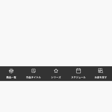
商品一覧
作品タイトル
シリーズ
スケジュール
お店を探す
©BANDAI SPIRITS CO.,LTD. ALL RIGHTS RESERVED
企業情報