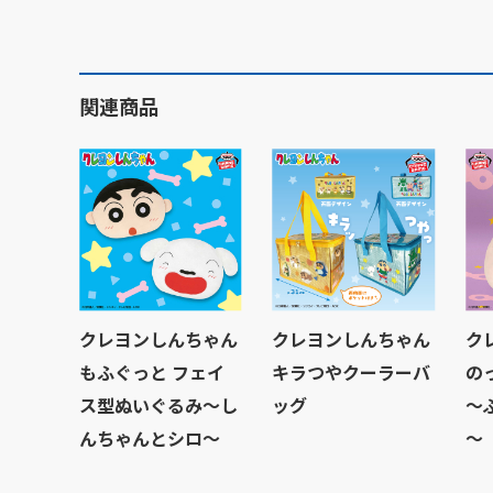
関連商品
クレヨンしんちゃん
クレヨンしんちゃん
ク
もふぐっと フェイ
キラつやクーラーバ
の
ス型ぬいぐるみ～し
ッグ
～
んちゃんとシロ～
～