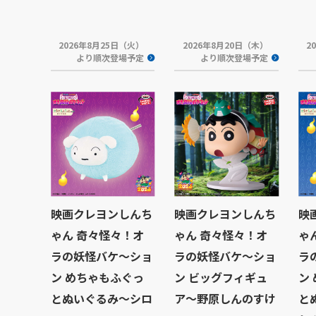
2026年8月25日（火）
2026年8月20日（木）
2
より順次登場予定
より順次登場予定
映画クレヨンしんち
映画クレヨンしんち
映
ゃん 奇々怪々！オ
ゃん 奇々怪々！オ
ゃ
ラの妖怪バケ～ショ
ラの妖怪バケ～ショ
ラ
ン めちゃもふぐっ
ン ビッグフィギュ
ン
とぬいぐるみ～シロ
ア～野原しんのすけ
と