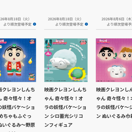
026年8月18日（火）
2026年8月18日（火）
2026年8月6日（
より順次登場予定
より順次登場予定
より順次登場予
画クレヨンしんち
映画クレヨンしんち
映画クレヨンし
ん 奇々怪々！オ
ゃん 奇々怪々！オ
ゃん 奇々怪々！
の妖怪バケ～ショ
ラの妖怪バケ～ショ
ラの妖怪バケ～
 めちゃもふぐっ
ン シロ蓄光シリコ
ン ぬいぐるみ巾
ぬいぐるみ～野原
ンフィギュア