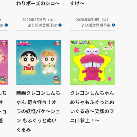
わりポーズのシロ～
すけ～
木）
2026年8月6日（木）
2026年8月4日（火）
定
より順次登場予定
より順次登場予定
んち
映画クレヨンしんち
クレヨンしんちゃん
オ
ゃん 奇々怪々！オ
めちゃもふぐっとぬ
ショ
ラの妖怪バケ～ショ
いぐるみ～笑顔のワ
着
ン もふぐっとぬい
ニ山参上！～
ぐるみ