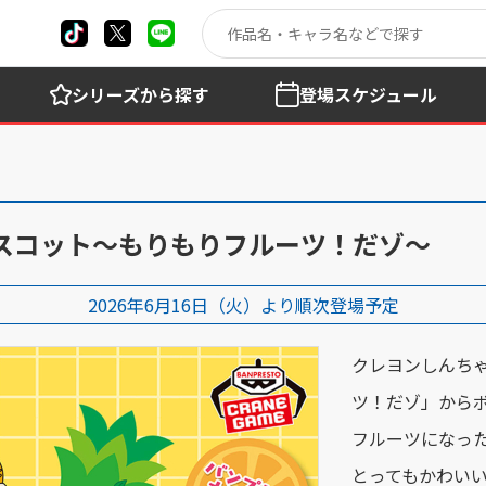
シリーズ
から探す
登場
スケジュール
スコット～もりもりフルーツ！だゾ～
2026年6月16日（火）より順次登場予定
クレヨンしんち
ツ！だゾ」から
フルーツになっ
とってもかわい