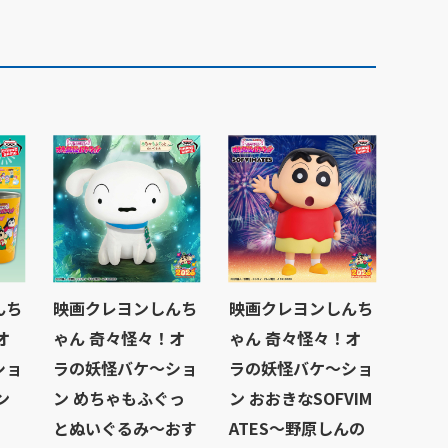
んち
映画クレヨンしんち
映画クレヨンしんち
オ
ゃん 奇々怪々！オ
ゃん 奇々怪々！オ
ショ
ラの妖怪バケ～ショ
ラの妖怪バケ～ショ
ン
ン めちゃもふぐっ
ン おおきなSOFVIM
とぬいぐるみ～おす
ATES～野原しんの