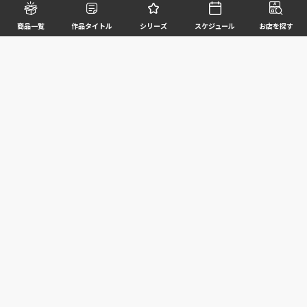
商品一覧
作品タイトル
シリーズ
スケジュール
お店を探す
©BANDAI SPIRITS CO.,LTD. ALL RIGHTS RESERVED
企業情報
ウェブサイトご利用条件
個人情報及び特定個人情報等の取扱いに関する方針
お客様サポート
写真と実際の商品とは異なる場合がございますのでご了承ください。このホームページに掲載
されている 全ての画像、文章、データ等の無断転用、転載はお断りします。