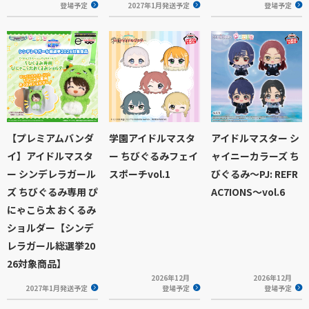
登場予定
2027年1月発送予定
登場予定
【プレミアムバンダ
学園アイドルマスタ
アイドルマスター シ
イ】アイドルマスタ
ー ちびぐるみフェイ
ャイニーカラーズ ち
ー シンデレラガール
スポーチvol.1
びぐるみ～PJ: REFR
ズ ちびぐるみ専用 ぴ
AC7IONS～vol.6
にゃこら太 おくるみ
ショルダー【シンデ
レラガール総選挙20
26対象商品】
2026年12月
2026年12月
2027年1月発送予定
登場予定
登場予定