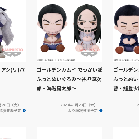
アシ(リ)パ
ゴールデンカムイ でっかいぽ
ゴールデン
ふっとぬいぐるみ～谷垣源次
ふっとぬい
郎・海賊房太郎～
曹・鯉登少
3月28日（火）
2023年3月23日（木）
順次登場予定
より順次登場予定