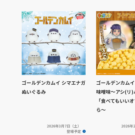
ゴールデンカムイ シマエナガ
ゴールデンカムイ
ぬいぐるみ
味噌味～アシ(リ)
「食べてもいいオ
ら～
2026年3月7日（土）
2026
登場予定