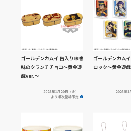
ゴールデンカムイ 缶入り味噌
ゴールデンカムイ
味のクランチチョコ～黄金遊
ロック～黄金遊戯ve
戯ver.～
2023年1月20日（金）
2023年
より順次登場予定