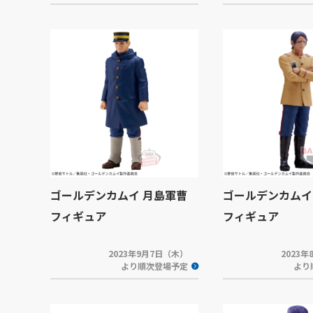
ゴールデンカムイ 月島軍曹
ゴールデンカムイ
フィギュア
フィギュア
2023年9月7日（木）
2023
より順次登場予定
より