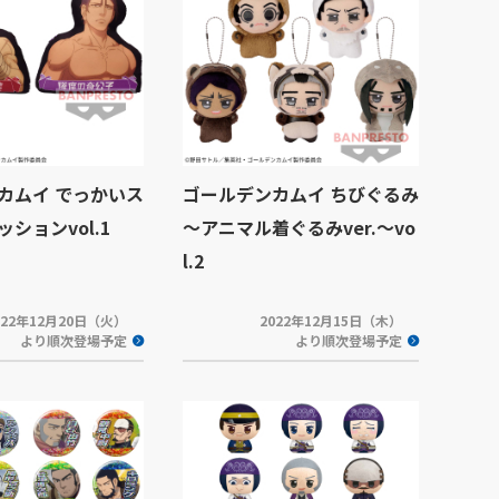
カムイ でっかいス
ゴールデンカムイ ちびぐるみ
ションvol.1
～アニマル着ぐるみver.～vo
l.2
022年12月20日（火）
2022年12月15日（木）
より順次登場予定
より順次登場予定