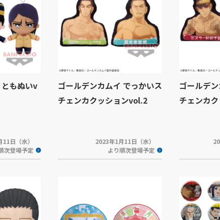
 ともぬいv
ゴールデンカムイ でっかいス
ゴールデン
チェンカクッションvol.2
チェンカクッ
1月11日（水）
2023年1月11日（水）
2
順次登場予定
より順次登場予定