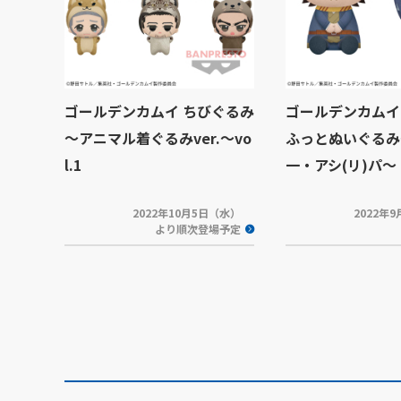
ゴールデンカムイ ちびぐるみ
ゴールデンカムイ
～アニマル着ぐるみver.～vo
ふっとぬいぐるみ
l.1
一・アシ(リ)パ～
2022年10月5日（水）
2022年
より順次登場予定