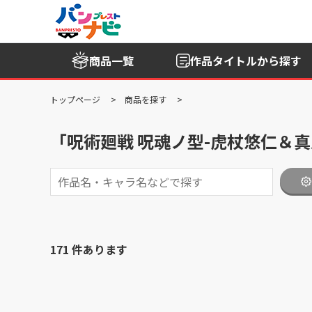
商品一覧
作品タイトル
から探す
トップページ
商品を探す
「呪術廻戦 呪魂ノ型-虎杖悠仁＆
171 件あります