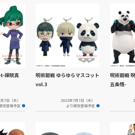
et-禪院真
呪術廻戦 ゆらゆらマスコット
呪術廻戦 
vol.3
五条悟-
年7月7日（木）
2022年7月7日（木）
順次登場予定
より順次登場予定