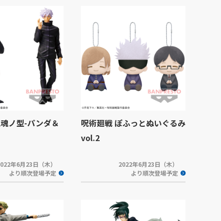
呪魂ノ型-パンダ＆
呪術廻戦 ぽふっとぬいぐるみ
vol.2
2022年6月23日（木）
2022年6月23日（木）
より順次登場予定
より順次登場予定