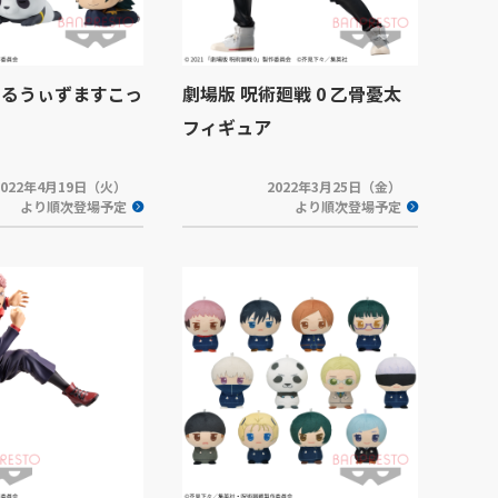
ゆるうぃずますこっ
劇場版 呪術廻戦 0 乙骨憂太
フィギュア
2022年4月19日（火）
2022年3月25日（金）
より順次登場予定
より順次登場予定