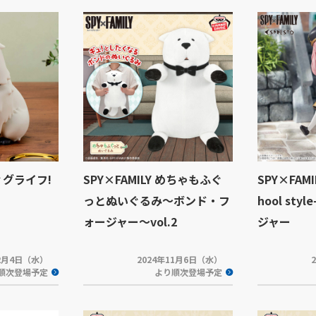
フィグライフ!
SPY×FAMILY めちゃもふぐ
SPY×FAMI
っとぬいぐるみ～ボンド・フ
hool st
ォージャー～vol.2
ジャー
12月4日（水）
2024年11月6日（水）
順次登場予定
より順次登場予定