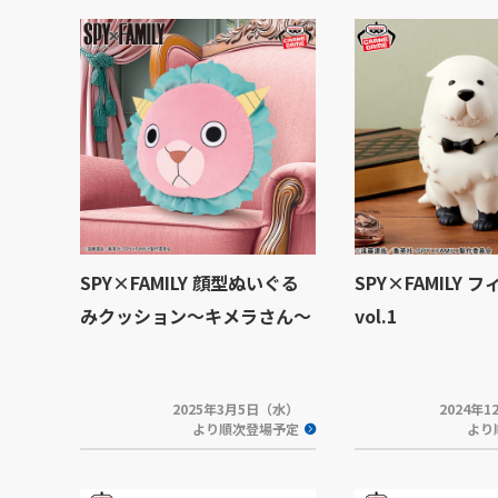
SPY×FAMILY 顔型ぬいぐる
SPY×FAMILY 
みクッション～キメラさん～
vol.1
2025年3月5日（水）
2024年
より順次登場予定
より