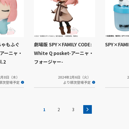
めちゃもふぐ
劇場版 SPY×FAMILY CODE:
SPY×FAM
アーニャ・
White Q posket-アーニャ・
.2
フォージャー-
年2月8日（木）
2024年2月6日（火）
順次登場予定
より順次登場予定
1
2
3