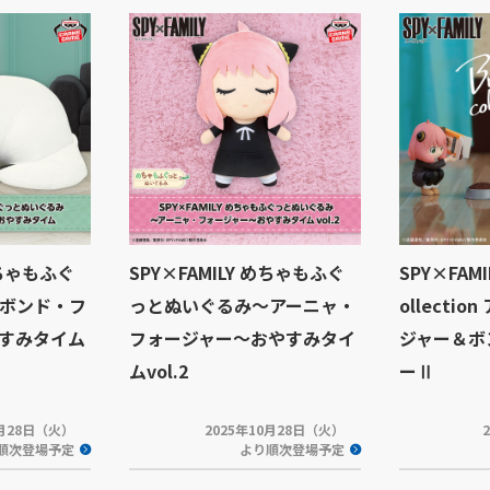
めちゃもふぐ
SPY×FAMILY めちゃもふぐ
SPY×FAMIL
ボンド・フ
っとぬいぐるみ～アーニャ・
ollecti
すみタイム
フォージャー～おやすみタイ
ジャー＆ボ
ムvol.2
ーⅡ
0月28日（火）
2025年10月28日（火）
順次登場予定
より順次登場予定