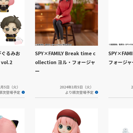
ちびぐるみお
SPY×FAMILY Break time c
SPY×FAM
ol.2
ollection ヨル・フォージャ
フォージャ
ー
年3月5日（火）
2024年3月5日（火）
順次登場予定
より順次登場予定