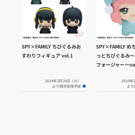
SPY×FAMILY ちびぐるみお
SPY×FAMILY 
すわりフィギュア vol.1
っとちびぐるみ～
フォージャー～vol
2024年2月20日（火）
2024
より順次登場予定
より