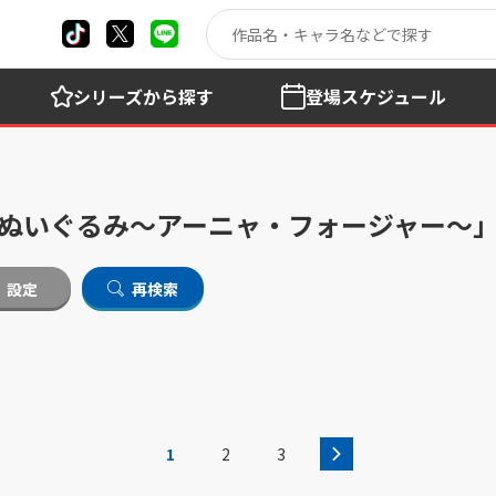
シリーズ
から探す
登場
スケジュール
ぐっとぬいぐるみ～アーニャ・フォージャー～
設定
再検索
1
2
3