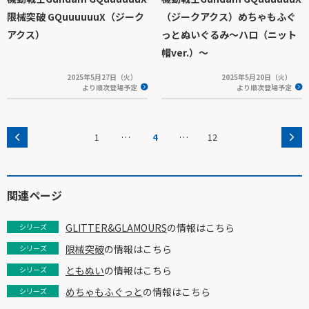
限械突破 GQuuuuuuX（ジーク
（ジークアクス）めちゃもふぐ
アクス）
っとぬいぐるみ～ハロ（ニット
帽ver.）～
2025年5月27日（火）
2025年5月20日（火）
より順次登場予定
より順次登場予定
…
…
1
4
12
関連ページ
GLITTER&GLAMOURS
の情報はこちら
シリーズ
限械突破
の情報はこちら
シリーズ
ともぬい
の情報はこちら
シリーズ
めちゃもふぐっと
の情報はこちら
シリーズ