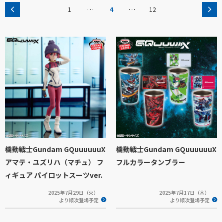
…
…
1
4
12
機動戦士Gundam GQuuuuuuX
機動戦士Gundam GQuuuuuuX
アマテ・ユズリハ（マチュ） フ
フルカラータンブラー
ィギュア パイロットスーツver.
2025年7月29日（火）
2025年7月17日（木）
より順次登場予定
より順次登場予定