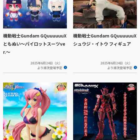
機動戦士Gundam GQuuuuuuX
機動戦士Gundam GQuuuuuuX
ともぬい～パイロットスーツve
シュウジ・イトウ フィギュア
r.～
2025年6月24日（火）
2025年6月24日（火）
より順次登場予定
より順次登場予定