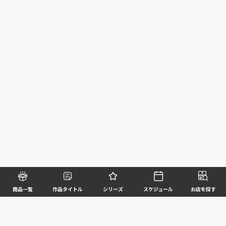
商品一覧
作品タイトル
シリーズ
スケジュール
お店を探す
©BANDAI SPIRITS CO.,LTD. ALL RIGHTS RESERVED