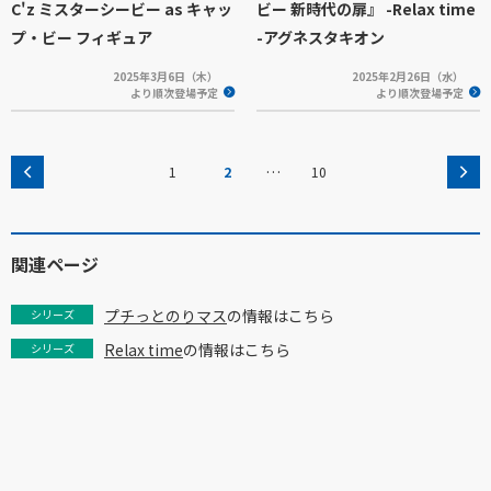
C'z ミスターシービー as キャッ
ビー 新時代の扉』 -Relax time
プ・ビー フィギュア
-アグネスタキオン
2025年3月6日（木）
2025年2月26日（水）
より順次登場予定
より順次登場予定
…
1
2
10
関連ページ
プチっとのりマス
の情報はこちら
シリーズ
Relax time
の情報はこちら
シリーズ