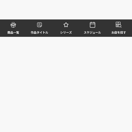
商品一覧
作品タイトル
シリーズ
スケジュール
お店を探す
©BANDAI SPIRITS CO.,LTD. ALL RIGHTS RESERVED
企業情報
ウェブサイトご利用条件
個人情報及び特定個人情報等の取扱いに関する方針
お客様サポート
写真と実際の商品とは異なる場合がございますのでご了承ください。このホームページに掲載
されている 全ての画像、文章、データ等の無断転用、転載はお断りします。