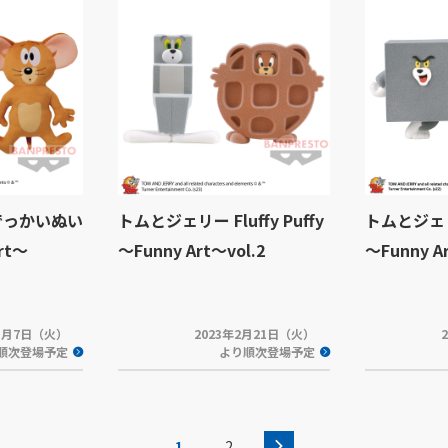
でっかいぬい
トムとジェリー Fluffy Puffy
トムとジェリー 
rt～
～Funny Art～vol.2
～Funny Ar
年3月7日（火）
2023年2月21日（火）
順次登場予定
より順次登場予定
1
2