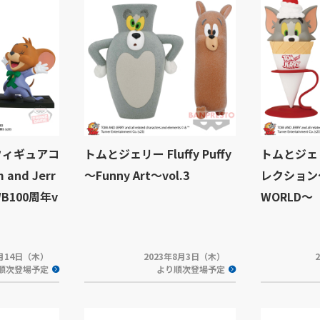
フィギュアコ
トムとジェリー Fluffy Puffy
トムとジェ
and Jerr
～Funny Art～vol.3
レクション～
WB100周年v
WORLD～
9月14日（木）
2023年8月3日（木）
順次登場予定
より順次登場予定