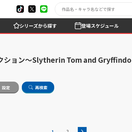
シリーズ
から探す
登場
スケジュール
lytherin Tom and Gryffindo
設定
再検索
1
2