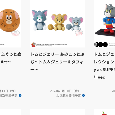
もふぐっとぬ
トムとジェリー あみこっとぷ
トムとジェ
Art～
ち～トム＆ジェリー＆タフィ
レクション ～
ー～
y as SUP
年ver.
1月11日（木）
2024年1月10日（水）
2
順次登場予定
より順次登場予定