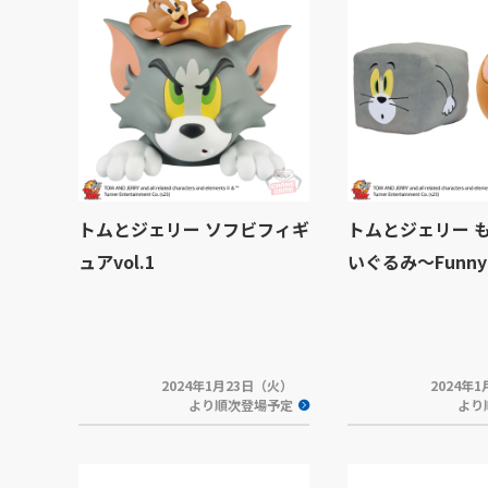
トムとジェリー ソフビフィギ
トムとジェリー 
ュアvol.1
いぐるみ～Funny 
2024年1月23日（火）
2024年
より順次登場予定
より