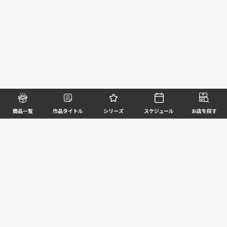
商品一覧
作品タイトル
シリーズ
スケジュール
お店を探す
©BANDAI SPIRITS CO.,LTD. ALL RIGHTS RESERVED
企業情報
ウェブサイトご利用条件
個人情報及び特定個人情報等の取扱いに関する方針
お客様サポート