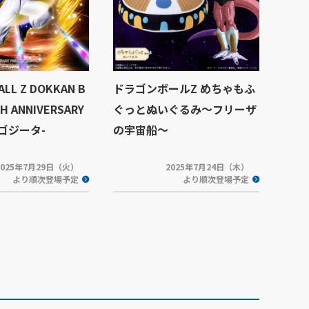
ALL Z DOKKAN B
ドラゴンボールZ めちゃもふ
TH ANNIVERSARY
ぐっとぬいぐるみ～フリーザ
超ゴジータ-
の宇宙船～
2025年7月29日（火）
2025年7月24日（木）
より順次登場予定
より順次登場予定