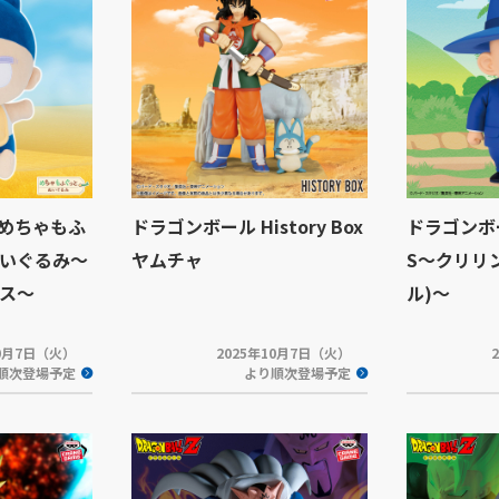
 めちゃもふ
ドラゴンボール History Box
ドラゴンボー
いぐるみ～
ヤムチャ
S～クリリ
ス～
ル)～
10月7日（火）
2025年10月7日（火）
順次登場予定
より順次登場予定