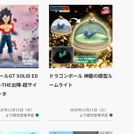
GT SOLID ED
ドラゴンボール 神龍の模型ル
S-THE出陣-超サイ
ームライト
ータ
025年11月13日（木）
2025年11月11日（火）
より順次登場予定
より順次登場予定