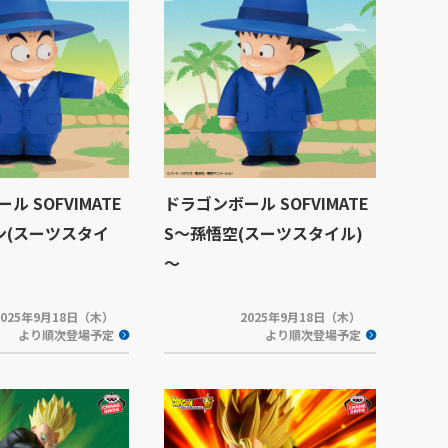
ル SOFVIMATE
ドラゴンボール SOFVIMATE
ン(スーツスタイ
S～孫悟空(スーツスタイル)
～
2025年9月18日（木）
2025年9月18日（木）
より順次登場予定
より順次登場予定