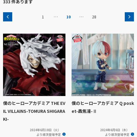
333 件あります
…
…
1
10
28
僕のヒーローアカデミア THE EV
僕のヒーローアカデミア Q posk
IL VILLAINS-TOMURA SHIGARA
et-轟焦凍-Ⅱ
KI-
2024年6月18日（火）
2024年6月6日（木）
より順次登場予定
より順次登場予定