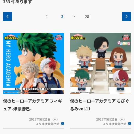
333 件あります
…
1
2
28
僕のヒーローアカデミア フィギ
僕のヒーローアカデミア ちびぐ
ュア-爆豪勝己-
るみvol.11
2026年5月21日（木）
2026年5月21日（木）
より順次登場予定
より順次登場予定