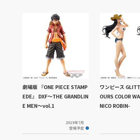
劇場版 『ONE PIECE STAMP
ワンピース GLITT
EDE』 DXF～THE GRANDLIN
OURS COLOR WA
E MEN～vol.1
NICO ROBIN-
2019年7月
登場予定