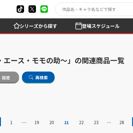
シリーズ
から探す
登場
スケジュール
・エース・モモの助～」の関連商品一覧
設定
再検索
…
…
1
19
20
21
22
23
28