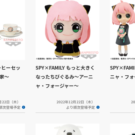
コーヒーセッ
SPY×FAMILY もっと大きく
SPY×FAMI
家～
なったちびぐるみ～アーニ
ニャ・フォ
ャ・フォージャー～
2月22日（木）
2022年12月22日（木）
2
順次登場予定
より順次登場予定