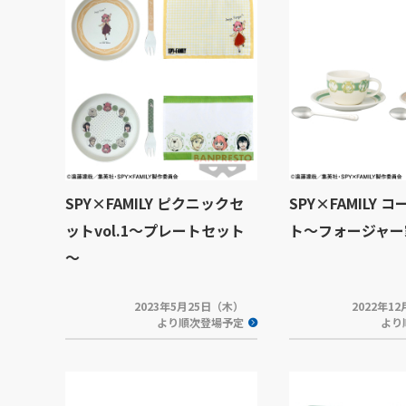
SPY×FAMILY ピクニックセ
SPY×FAMILY 
ットvol.1～プレートセット
ト～フォージャー
～
2023年5月25日（木）
2022年1
より順次登場予定
より