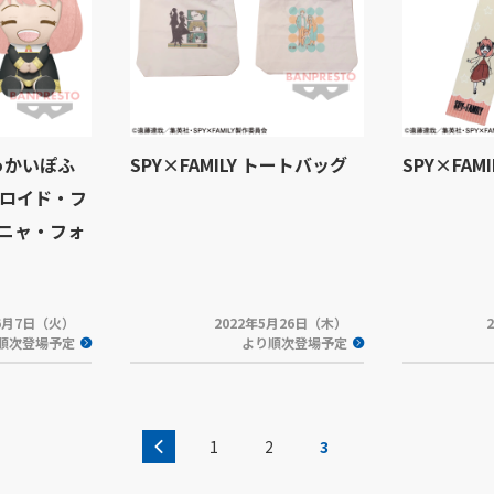
でっかいぽふ
SPY×FAMILY トートバッグ
SPY×FAM
ロイド・フ
ニャ・フォ
年6月7日（火）
2022年5月26日（木）
順次登場予定
より順次登場予定
1
2
3