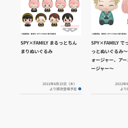
SPY×FAMILY まるっとちん
SPY×FAMILY 
まりぬいぐるみ
っとぬいぐるみ～
ォージャー、アー
ージャー～
2022年6月23日（木）
2022
より順次登場予定
より