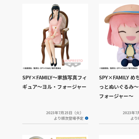
SPY×FAMILY～家族写真フィ
SPY×FAMILY 
ギュア～ヨル・フォージャー
っとぬいぐるみ～
フォージャー～
2023年7月25日（火）
2023年
より順次登場予定
より