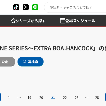
シリーズ
から探す
登場
スケジュール
NE SERIES～EXTRA BOA.HANCOC
設定
再検索
…
…
1
19
20
21
22
23
28