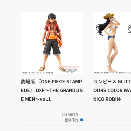
劇場版 『ONE PIECE STAMP
ワンピース GLITT
EDE』 DXF～THE GRANDLIN
OURS COLOR WA
E MEN～vol.1
NICO ROBIN-
2019年7月
登場予定