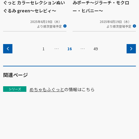
ぐっと カラーセレクションぬい
みポーチ～ジラーチ・モクロ
ぐるみ green～セレビィ～
ー・ヒバニー～
2025年6月19日（木）
2025年6月19日（木）
より順次登場予定
より順次登場予定
…
…
1
16
49
関連ページ
めちゃもふぐっと
の情報はこちら
シリーズ