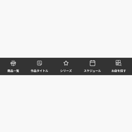
商品一覧
作品タイトル
シリーズ
スケジュール
お店を探す
©BANDAI SPIRITS CO.,LTD. ALL RIGHTS RESERVED
企業情報
ウェブサイトご利用条件
個人情報及び特定個人情報等の取扱いに関する方針