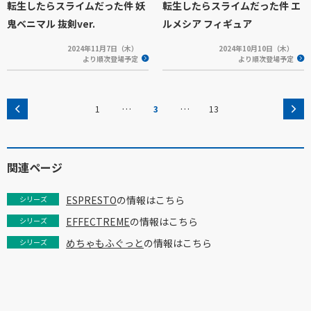
転生したらスライムだった件 妖
転生したらスライムだった件 エ
鬼ベニマル 抜剣ver.
ルメシア フィギュア
2024年11月7日（木）
2024年10月10日（木）
より順次登場予定
より順次登場予定
…
…
1
3
13
関連ページ
ESPRESTO
の情報はこちら
シリーズ
EFFECTREME
の情報はこちら
シリーズ
めちゃもふぐっと
の情報はこちら
シリーズ