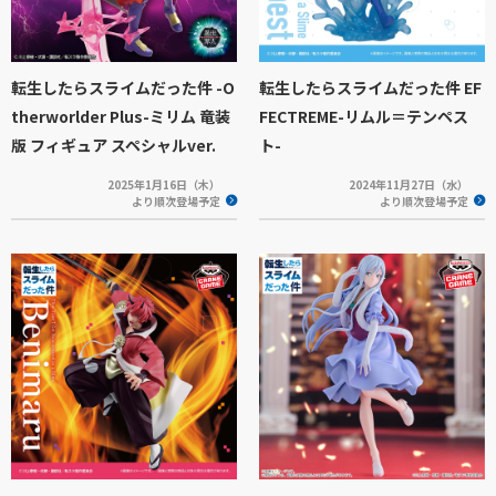
転生したらスライムだった件 -O
転生したらスライムだった件 EF
therworlder Plus-ミリム 竜装
FECTREME-リムル＝テンペス
版 フィギュア スペシャルver.
ト-
2025年1月16日（木）
2024年11月27日（水）
より順次登場予定
より順次登場予定