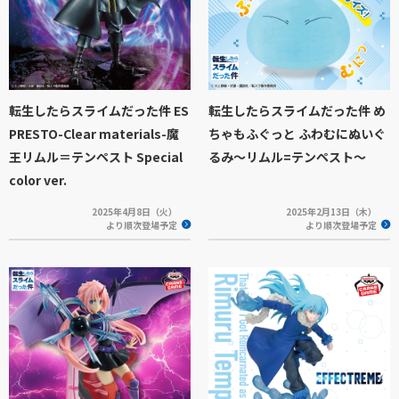
転生したらスライムだった件 ES
転生したらスライムだった件 め
PRESTO-Clear materials-魔
ちゃもふぐっと ふわむにぬいぐ
王リムル＝テンペスト Special
るみ～リムル=テンペスト～
color ver.
2025年4月8日（火）
2025年2月13日（木）
より順次登場予定
より順次登場予定