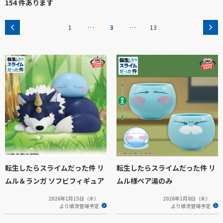
154 件あります
…
…
1
3
13
転生したらスライムだった件 リ
転生したらスライムだった件 リ
ムル＆ランガ ソフビフィギュア
ムル様ペア湯のみ
2026年1月15日（木）
2026年1月8日（木）
より順次登場予定
より順次登場予定