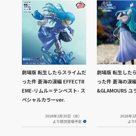
劇場版 転生したらスライムだ
劇場版 転生した
った件 蒼海の涙編 EFFECTR
った件 蒼海の涙編 
EME-リムル＝テンペスト- ス
&GLAMOURS ユ
ペシャルカラーver.
2026年2月25日（水）
2026年
より順次登場予定
より