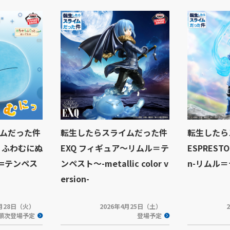
ムだった件
転生したらスライムだった件
転生したら
 ふわむにぬ
EXQ フィギュア～リムル＝テ
ESPRESTO-
=テンペス
ンペスト～-metallic color v
n-リムル
ersion-
4月28日（火）
2026年4月25日（土）
順次登場予定
登場予定