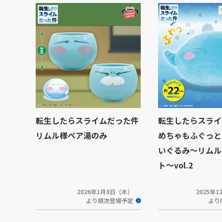
転生したらスライムだった件
転生したらスライ
リムル様ペア湯のみ
めちゃもふぐっと
いぐるみ～リムル
ト～vol.2
2026年1月8日（木）
2025年
より順次登場予定
より