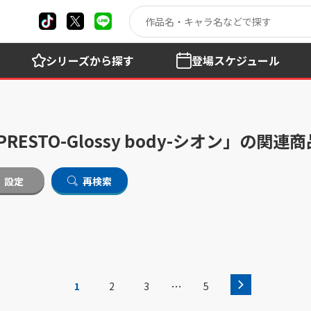
シリーズ
から探す
登場
スケジュール
ESTO-Glossy body-シオン」の関連
設定
再検索
…
1
2
3
5