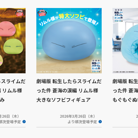
らスライムだ
劇場版 転生したらスライムだ
劇場版 転
 リムル様
った件 蒼海の涙編 リムル様
った件 蒼
み
大きなソフビフィギュア
もぐもぐぬ
3月26日（木）
2026年3月26日（木）
順次登場予定
より順次登場予定