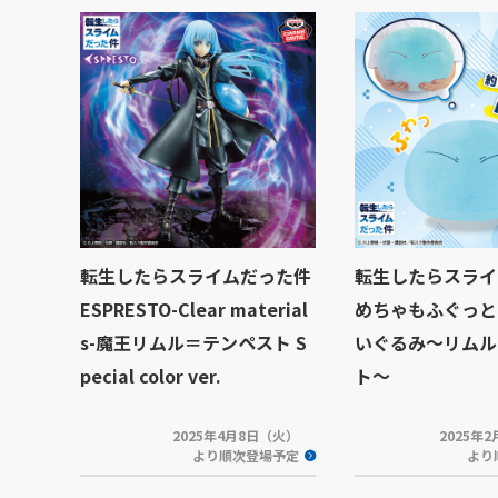
転生したらスライムだった件
転生したらスライ
ESPRESTO-Clear material
めちゃもふぐっと
s-魔王リムル＝テンペスト S
いぐるみ～リムル
pecial color ver.
ト～
2025年4月8日（火）
2025年
より順次登場予定
より