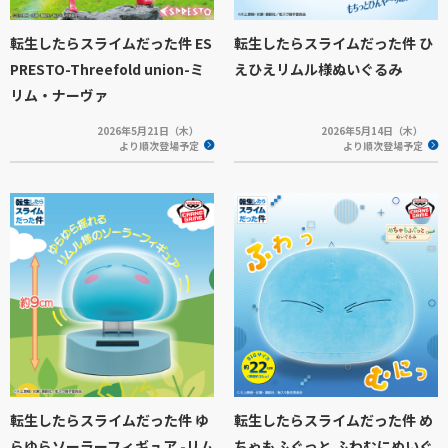
転生したらスライムだった件 ES
転生したらスライムだった件 ひ
PRESTO-Threefold union-ミ
えひえリムル様ぬいぐるみ
リム・ナーヴァ
2026年5月21日（木）
2026年5月14日（木）
より順次登場予定
より順次登場予定
転生したらスライムだった件 ゆ
転生したらスライムだった件 め
らゆらソーラーフィギュア -リム
ちゃもふぐっと ふわむにぬいぐ