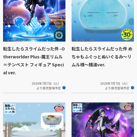
転生したらスライムだった件 -O
転生したらスライムだった件 め
therworlder Plus-魔王リムル
ちゃもふぐっとぬいぐるみ～リ
＝テンペスト フィギュア Speci
ムル様～銭湯ver.
al ver.
2026年7月7日（火）
2026年7月7日（火）
より順次登場予定
より順次登場予定