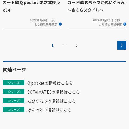
カード編 Q posket-木之本桜-v
カード編 めちゃでかぬいぐるみ
ol.4
～さくらスタイル～
2022年4月6日（水）
2022年3月23日（水）
より順次登場予定
より順次登場予定
…
1
3
関連ページ
Q posket
の情報はこちら
シリーズ
SOFVIMATES
の情報はこちら
シリーズ
ちびぐるみ
の情報はこちら
シリーズ
ぽふっと
の情報はこちら
シリーズ