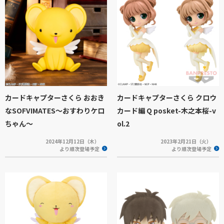
カードキャプターさくら おおき
カードキャプターさくら クロウ
なSOFVIMATES～おすわりケロ
カード編 Q posket-木之本桜-v
ちゃん～
ol.2
2024年12月12日（木）
2023年2月21日（火）
より順次登場予定
より順次登場予定