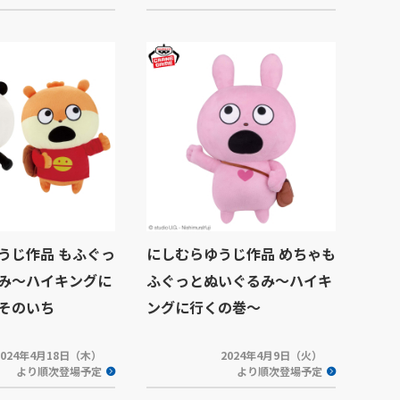
うじ作品 もふぐっ
にしむらゆうじ作品 めちゃも
み～ハイキングに
ふぐっとぬいぐるみ～ハイキ
そのいち
ングに行くの巻～
2024年4月18日（木）
2024年4月9日（火）
より順次登場予定
より順次登場予定