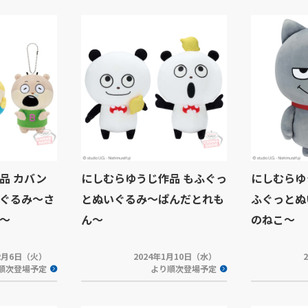
品 カバン
にしむらゆうじ作品 もふぐっ
にしむらゆ
ぐるみ～さ
とぬいぐるみ～ぱんだとれも
ふぐっとぬ
～
ん～
のねこ～
年2月6日（火）
2024年1月10日（水）
順次登場予定
より順次登場予定