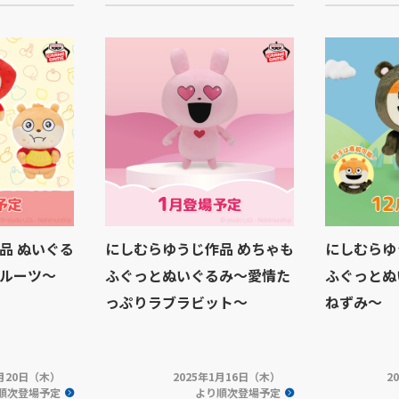
品 ぬいぐる
にしむらゆうじ作品 めちゃも
にしむらゆ
ルーツ〜
ふぐっとぬいぐるみ～愛情た
ふぐっとぬ
っぷりラブラビット～
ねずみ～
2月20日（木）
2025年1月16日（木）
2
順次登場予定
より順次登場予定