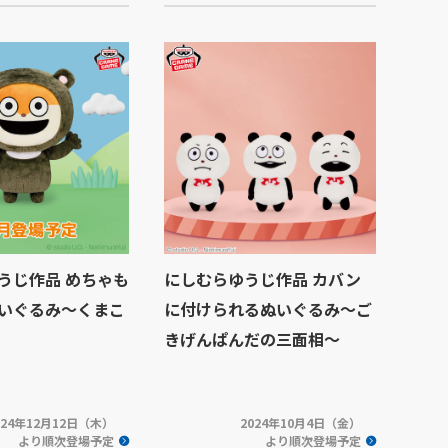
うじ作品 めちゃも
にしむらゆうじ作品 カバン
いぐるみ～くまこ
に付けられるぬいぐるみ～ご
きげんぱんだの三面相～
024年12月12日（木）
2024年10月4日（金）
より順次登場予定
より順次登場予定