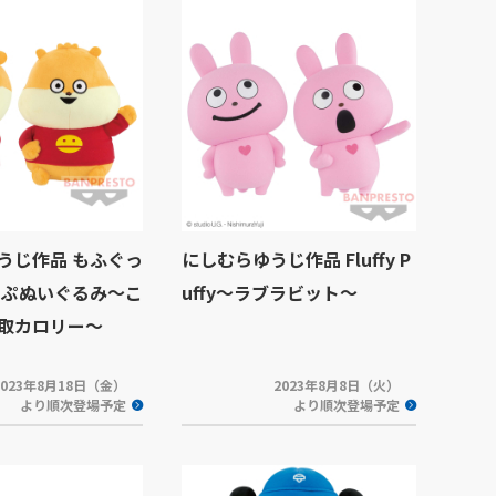
うじ作品 もふぐっ
にしむらゆうじ作品 Fluffy P
ぷぷぬいぐるみ～こ
uffy～ラブラビット～
取カロリー～
2023年8月18日（金）
2023年8月8日（火）
より順次登場予定
より順次登場予定