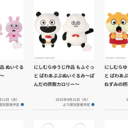
品 ぬいぐる
にしむらゆうじ作品 もふぐっ
にしむらゆ
～
と ぱわあぷぷぬいぐるみ～ぱ
と ぱわあ
んだの摂取カロリー～
ねずみの摂
0月11日（水）
2023年9月21日（木）
順次登場予定
より順次登場予定