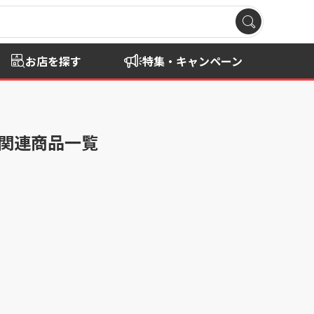
お店を探す
特集・キャンペーン
関連商品一覧