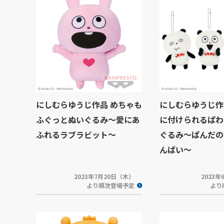
にしむらゆうじ作品 めちゃも
にしむらゆうじ作
ふぐっとぬいぐるみ～愛にあ
に付けられるぱわ
ふれるラブラビット～
ぐるみ～ぱんだの
んばい～
2023年7月20日（木）
2023
より順次登場予定
より