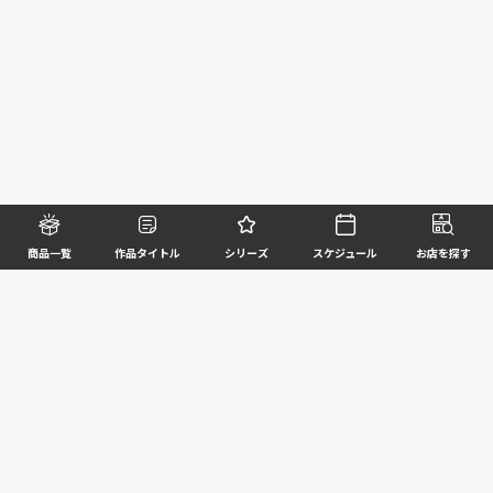
商品一覧
作品タイトル
シリーズ
スケジュール
お店を探す
©BANDAI SPIRITS CO.,LTD. ALL RIGHTS RESERVED
企業情報
ウェブサイトご利用条件
個人情報及び特定個人情報等の取扱いに関する方針