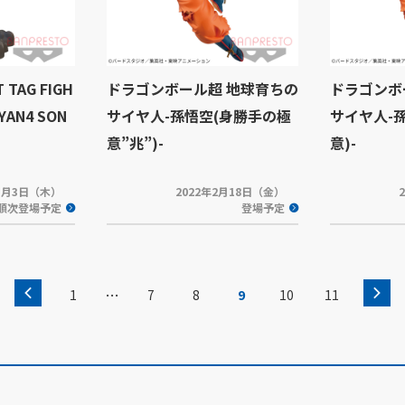
AG FIGH
ドラゴンボール超 地球育ちの
ドラゴンボ
IYAN4 SON
サイヤ人-孫悟空(身勝手の極
サイヤ人-
意”兆”)-
意)-
年3月3日（木）
2022年2月18日（金）
順次登場予定
登場予定
…
1
7
8
9
10
11