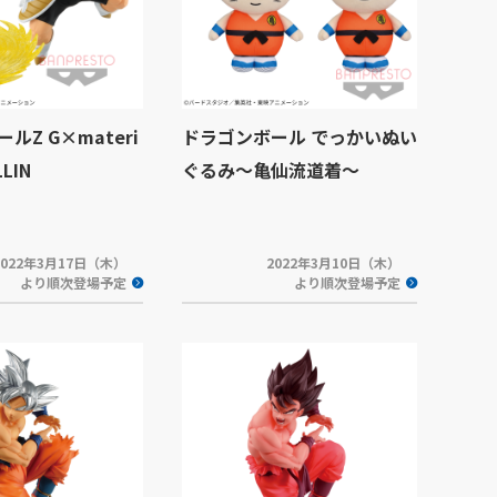
ルZ G×materi
ドラゴンボール でっかいぬい
LLIN
ぐるみ～亀仙流道着～
2022年3月17日（木）
2022年3月10日（木）
より順次登場予定
より順次登場予定