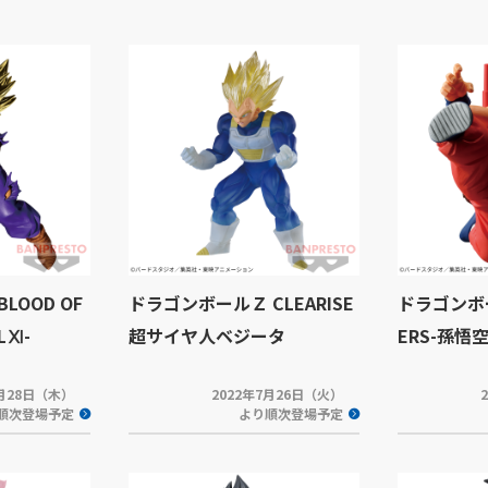
LOOD OF
ドラゴンボールＺ CLEARISE
ドラゴンボー
ALⅪ-
超サイヤ人ベジータ
ERS-孫悟空
7月28日（木）
2022年7月26日（火）
順次登場予定
より順次登場予定