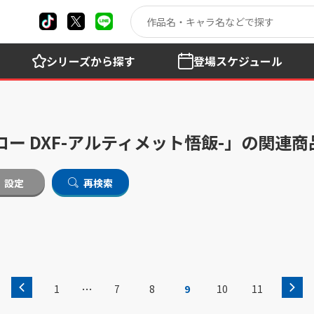
シリーズ
から探す
登場
スケジュール
ー DXF-アルティメット悟飯-」の関連商
設定
再検索
…
1
7
8
9
10
11