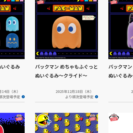
ぬいぐるみ
パックマン めちゃもふぐっと
パックマン
ぬいぐるみ～クライド～
ぬいぐるみ～g
5月14日（木）
2025年12月18日（木）
順次登場予定
より順次登場予定