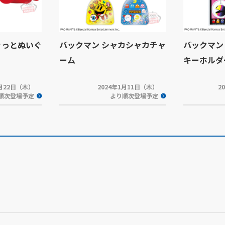
ぐっとぬいぐ
パックマン シャカシャカチャ
パックマン
ーム
キーホルダ
2月22日（木）
2024年1月11日（木）
2
順次登場予定
より順次登場予定