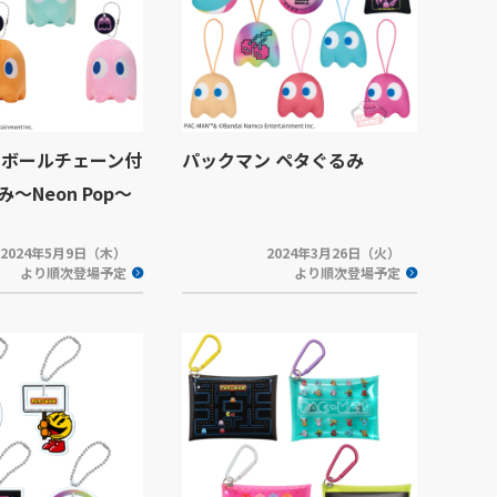
 ボールチェーン付
パックマン ペタぐるみ
～Neon Pop～
2024年5月9日（木）
2024年3月26日（火）
より順次登場予定
より順次登場予定