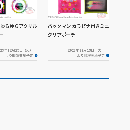
 ゆらゆらアクリル
パックマン カラビナ付きミニ
ー
クリアポーチ
023年12月19日（火）
2023年12月19日（火）
より順次登場予定
より順次登場予定