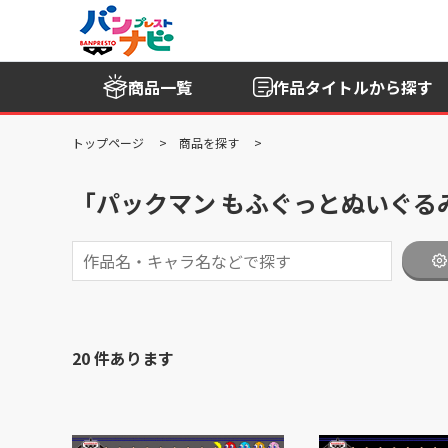
商品一覧
作品タイトル
から探す
トップページ
商品を探す
「パックマン もふぐっとぬいぐる
20 件あります