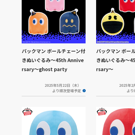
パックマン ボールチェーン付
パックマン ボー
きぬいぐるみ～45th Annive
きぬいぐるみ～45th
rsary～ghost party
rsary～
2025年5月22日（木）
2025年
より順次登場予定
より