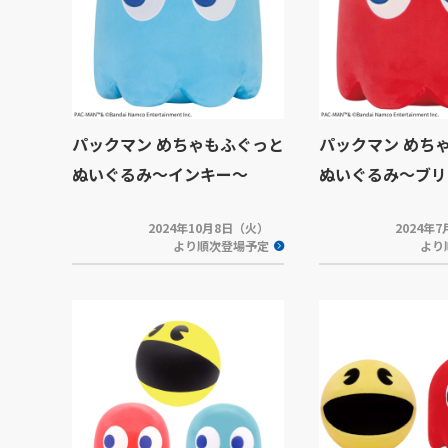
パックマン めちゃもふぐっと
パックマン めち
ぬいぐるみ～インキー～
ぬいぐるみ～ブリ
2024年10月8日（火）
2024年
より順次登場予定
より