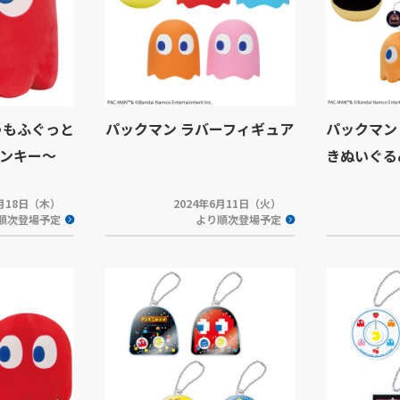
ゃもふぐっと
パックマン ラバーフィギュア
パックマン
ンキー～
きぬいぐるみ
7月18日（木）
2024年6月11日（火）
順次登場予定
より順次登場予定