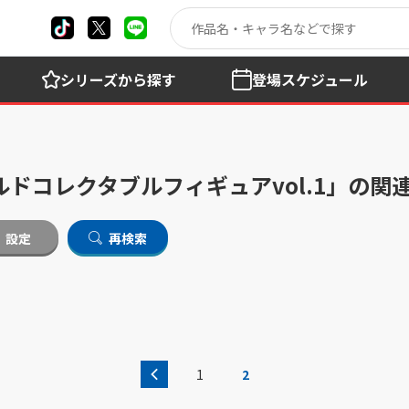
シリーズ
から探す
登場
スケジュール
ドコレクタブルフィギュアvol.1」の関
設定
再検索
1
2