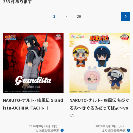
233 件あります
…
1
20
NARUTO-ナルト- 疾風伝 Grand
NARUTO-ナルト- 疾風伝 ちびぐ
ista-UCHIHA ITACHI-Ⅱ
るみ～きぐるみだってばよ～vo
l.1
2026年8月27日（木）
2026年8月18日（火）
より順次登場予定
より順次登場予定