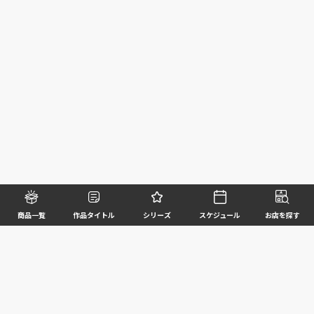
商品一覧
作品タイトル
シリーズ
スケジュール
お店を探す
©BANDAI SPIRITS CO.,LTD. ALL RIGHTS RESERVED
企業情報