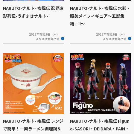
NARUTO-ナルト- 疾風伝 忍界造
NARUTO-ナルト- 疾風伝 水影・
形列伝-うずまきナルト-
照美メイフィギュア～五影集
結…!!～
2026年7月16日（木）
2026年7月16日（木）
より順次登場予定
より順次登場予定
NARUTO-ナルト- 疾風伝 レンジ
NARUTO-ナルト- 疾風伝 Figun
で簡単！一楽ラーメン調理鍋＆
o-SASORI・DEIDARA・PAIN・