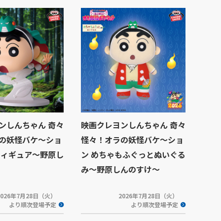
ンしんちゃん 奇々
映画クレヨンしんちゃん 奇々
の妖怪バケ～ショ
怪々！オラの妖怪バケ～ショ
フィギュア～野原し
ン めちゃもふぐっとぬいぐる
み～野原しんのすけ～
2026年7月28日（火）
2026年7月28日（火）
より順次登場予定
より順次登場予定