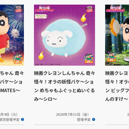
ちゃん 奇々
映画クレヨンしんちゃん 奇々
映画クレヨ
バケ～ショ
怪々！オラの妖怪バケ～ショ
怪々！オラ
MATES～
ン めちゃもふぐっとぬいぐる
ン ビッグ
み～シロ～
んのすけ～
年8月4日（火）
2026年7月31日（金）
順次登場予定
登場予定