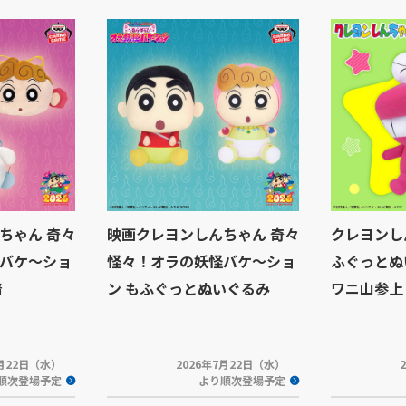
ちゃん 奇々
映画クレヨンしんちゃん 奇々
クレヨンし
バケ～ショ
怪々！オラの妖怪バケ～ショ
ふぐっとぬ
着
ン もふぐっとぬいぐるみ
ワニ山参上
7月22日（水）
2026年7月22日（水）
順次登場予定
より順次登場予定