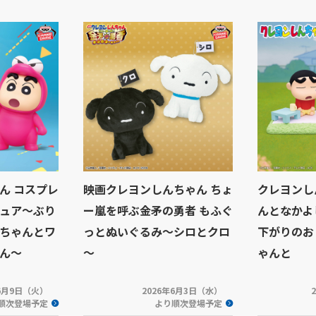
ん コスプレ
映画クレヨンしんちゃん ちょ
クレヨンし
ュア～ぶり
ー嵐を呼ぶ金矛の勇者 もふぐ
んとなかよ
ちゃんとワ
っとぬいぐるみ～シロとクロ
下がりのお
ん～
～
ゃんと
年6月9日（火）
2026年6月3日（水）
順次登場予定
より順次登場予定