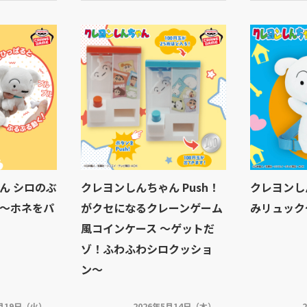
ん シロのぶ
クレヨンしんちゃん Push！
クレヨンし
～ホネをパ
がクセになるクレーンゲーム
みリュック
風コインケース 〜ゲットだ
ゾ！ふわふわシロクッショ
ン〜
5月19日（火）
2026年5月14日（木）