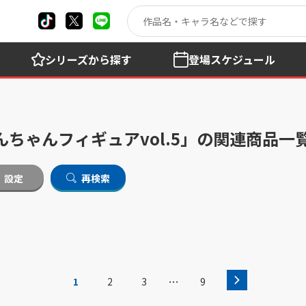
シリーズ
から探す
登場
スケジュール
ちゃんフィギュアvol.5」の関連商品一
設定
再検索
…
1
2
3
9