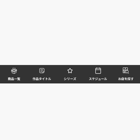
商品一覧
作品タイトル
シリーズ
スケジュール
お店を探す
©BANDAI SPIRITS CO.,LTD. ALL RIGHTS RESERVED
企業情報
ウェブサイトご利用条件
個人情報及び特定個人情報等の取扱いに関する方針