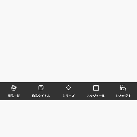
商品一覧
作品タイトル
シリーズ
スケジュール
お店を探す
©BANDAI SPIRITS CO.,LTD. ALL RIGHTS RESERVED
企業情報