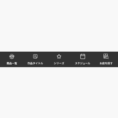
商品一覧
作品タイトル
シリーズ
スケジュール
お店を探す
©BANDAI SPIRITS CO.,LTD. ALL RIGHTS RESERVED
企業情報
ウェブサイトご利用条件
個人情報及び特定個人情報等の取扱いに関する方針