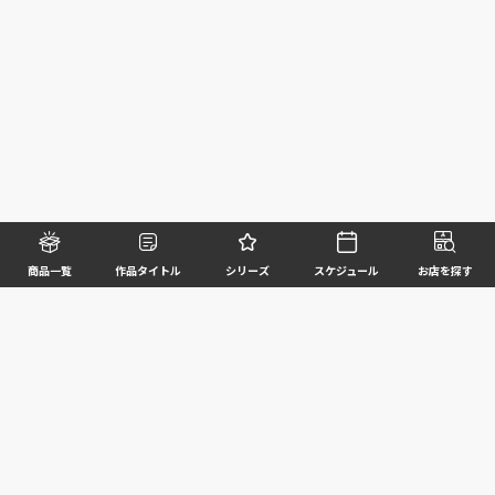
商品一覧
作品タイトル
シリーズ
スケジュール
お店を探す
©BANDAI SPIRITS CO.,LTD. ALL RIGHTS RESERVED
企業情報
ウェブサイトご利用条件
個人情報及び特定個人情報等の取扱いに関する方針