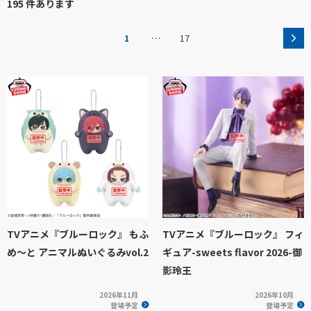
195 件あります
…
1
17
TVアニメ『ブルーロック』 もふ
TVアニメ『ブルーロック』 フィ
め～と アニマルぬいぐるみvol.2
ギュア-sweets flavor 2026-御
影玲王
2026年11月
2026年10月
登場予定
登場予定