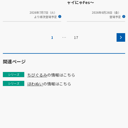
ャイにゃFes～
2026年7月7日（火）
2026年6月26日（金）
より順次登場予定
登場予定
…
1
17
関連ページ
ちびぐるみ
の情報はこちら
シリーズ
ほわぬい
の情報はこちら
シリーズ