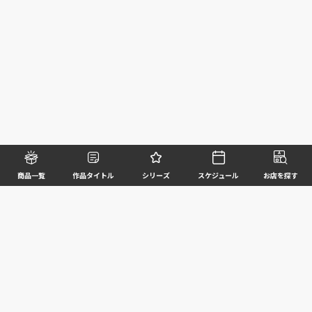
商品一覧
作品タイトル
シリーズ
スケジュール
お店を探す
©BANDAI SPIRITS CO.,LTD. ALL RIGHTS RESERVED
企業情報
ウェブサイトご利用条件
個人情報及び特定個人情報等の取扱いに関する方針