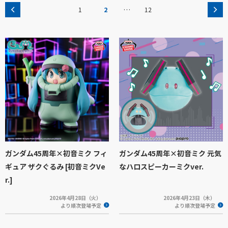
…
1
2
12
ガンダム45周年×初音ミク フィ
ガンダム45周年×初音ミク 元気
ギュア ザクぐるみ [初音ミクVe
なハロスピーカーミクver.
r.]
2026年4月28日（火）
2026年4月23日（木）
より順次登場予定
より順次登場予定