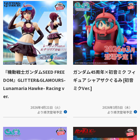
『機動戦士ガンダムSEED FREE
ガンダム45周年×初音ミク フィ
DOM』GLITTER&GLAMOURS-
ギュア シャアザクぐるみ [初音
Lunamaria Hawke- Racing v
ミクVer.]
er.
2026年4月21日（火）
2026年3月5日（木）
より順次登場予定
より順次登場予定