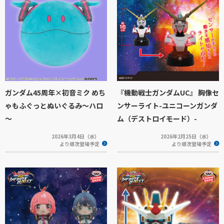
ガンダム45周年×初音ミク めち
『機動戦士ガンダムUC』 胸像セ
ゃもふぐっとぬいぐるみ～ハロ
ンサーライト-ユニコーンガンダ
～
ム（デストロイモード）-
2026年3月4日（水）
2026年2月25日（水）
より順次登場予定
より順次登場予定