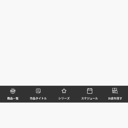
商品一覧
作品タイトル
シリーズ
スケジュール
お店を探す
©BANDAI SPIRITS CO.,LTD. ALL RIGHTS RESERVED