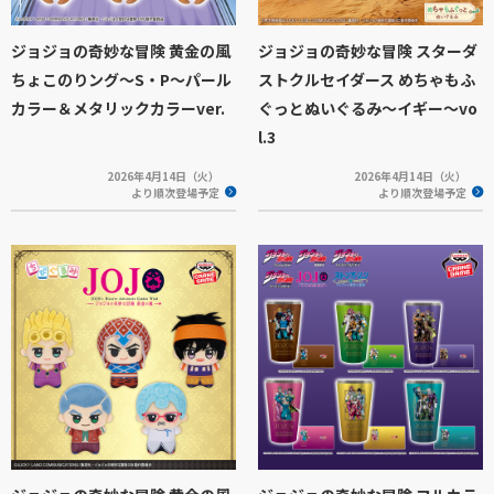
ジョジョの奇妙な冒険 黄金の風
ジョジョの奇妙な冒険 スターダ
ちょこのりング～S・P～パール
ストクルセイダース めちゃもふ
カラー＆メタリックカラーver.
ぐっとぬいぐるみ～イギー～vo
l.3
2026年4月14日（火）
2026年4月14日（火）
より順次登場予定
より順次登場予定