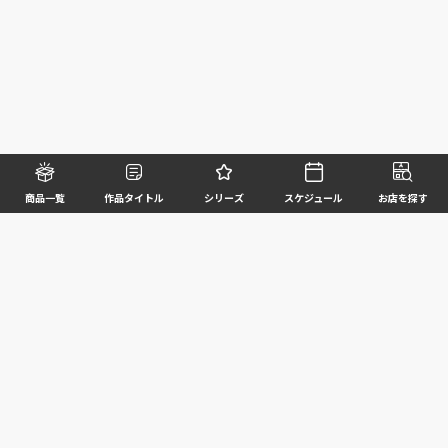
商品一覧
作品タイトル
シリーズ
スケジュール
お店を探す
©BANDAI SPIRITS CO.,LTD. ALL RIGHTS RESERVED
企業情報
ウェブサイトご利用条件
個人情報及び特定個人情報等の取扱いに関する方針
お客様サポート