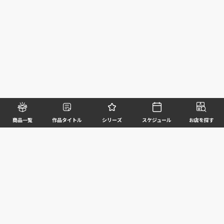
商品一覧
作品タイトル
シリーズ
スケジュール
お店を探す
©BANDAI SPIRITS CO.,LTD. ALL RIGHTS RESERVED
企業情報
ウェブサイトご利用条件
個人情報及び特定個人情報等の取扱いに関する方針