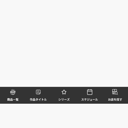
商品一覧
作品タイトル
シリーズ
スケジュール
お店を探す
©BANDAI SPIRITS CO.,LTD. ALL RIGHTS RESERVED