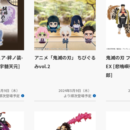
ア-絆ノ装-
アニメ「鬼滅の刃」 ちびぐる
鬼滅の刃 
・宇髄天元]
みvol.2
EX [悲鳴
郎]
年5月9日（木）
2024年5月9日（木）
順次登場予定
より順次登場予定