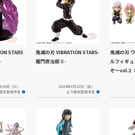
ON STARS
鬼滅の刃 VIBRATION STARS-
鬼滅の刃 
-
竈門炭治郎Ⅱ-
ルフィギュ
ぞ～vol.2 
3月26日（火）
2024年3月22日（金）
順次登場予定
より順次登場予定