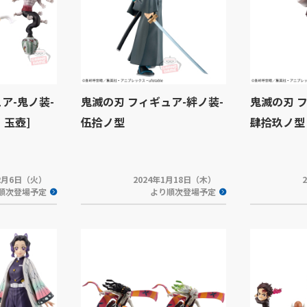
ア-鬼ノ装-
鬼滅の刃 フィギュア-絆ノ装-
鬼滅の刃 
・玉壺]
伍拾ノ型
肆拾玖ノ型
年2月6日（火）
2024年1月18日（木）
順次登場予定
より順次登場予定