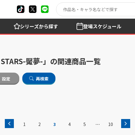
シリーズ
から探す
登場
スケジュール
 STARS-魘夢-」の関連商品一覧
設定
再検索
…
1
2
3
4
5
10