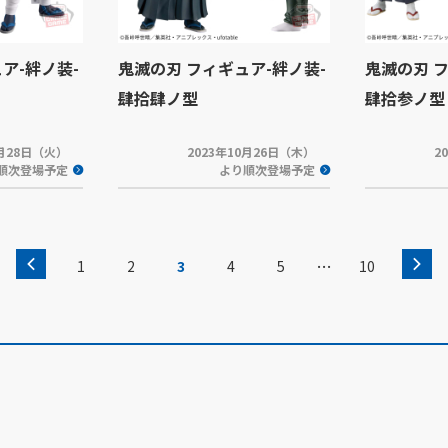
ア-絆ノ装-
鬼滅の刃 フィギュア-絆ノ装-
鬼滅の刃 
肆拾肆ノ型
肆拾参ノ型
1月28日（火）
2023年10月26日（木）
2
順次登場予定
より順次登場予定
…
1
2
3
4
5
10