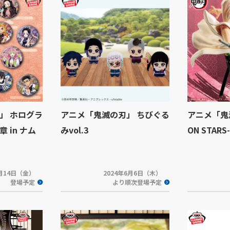
」 ホログラ
アニメ「鬼滅の刃」 ちびぐる
アニメ「鬼滅
 in ナム
みvol.3
ON STARS
6月14日（金）
2024年6月6日（木）
登場予定
より順次登場予定