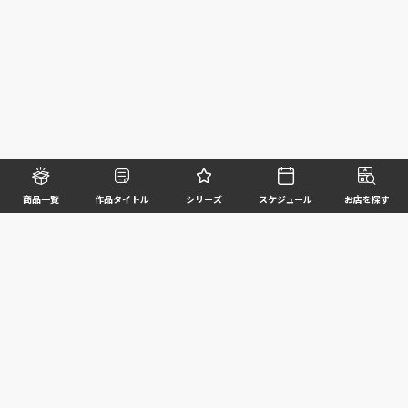
商品一覧
作品タイトル
シリーズ
スケジュール
お店を探す
©BANDAI SPIRITS CO.,LTD. ALL RIGHTS RESERVED
企業情報
ウェブサイトご利用条件
個人情報及び特定個人情報等の取扱いに関する方針
お客様サポート