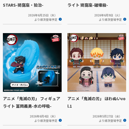
STARS-猗窩座・狛治-
ライト 猗窩座-破壊殺-
2026年6月25日（木）
2026年6月9日（火）
より順次登場予定
より順次登場予定
アニメ「鬼滅の刃」 フィギュア
アニメ「鬼滅の刃」 ほわぬいvo
ライト 冨岡義勇-水の呼吸-
l.1
2026年6月4日（木）
2026年5月27日（水）
より順次登場予定
より順次登場予定