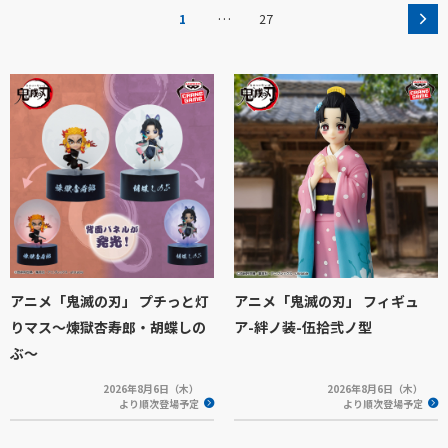
…
1
27
アニメ「鬼滅の刃」 プチっと灯
アニメ「鬼滅の刃」 フィギュ
りマス～煉獄杏寿郎・胡蝶しの
ア-絆ノ装-伍拾弐ノ型
ぶ～
2026年8月6日（木）
2026年8月6日（木）
より順次登場予定
より順次登場予定