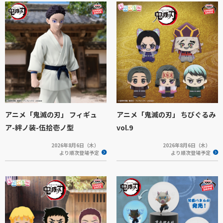
アニメ「鬼滅の刃」 フィギュ
アニメ「鬼滅の刃」 ちびぐるみ
ア-絆ノ装-伍拾壱ノ型
vol.9
2026年8月6日（木）
2026年8月6日（木）
より順次登場予定
より順次登場予定