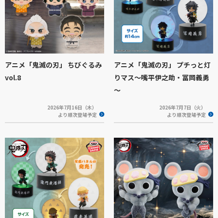
アニメ「鬼滅の刃」 ちびぐるみ
アニメ「鬼滅の刃」 プチっと灯
vol.8
りマス～嘴平伊之助・冨岡義勇
～
2026年7月16日（木）
2026年7月7日（火）
より順次登場予定
より順次登場予定