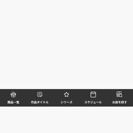
商品一覧
作品タイトル
シリーズ
スケジュール
お店を探す
©BANDAI SPIRITS CO.,LTD. ALL RIGHTS RESERVED