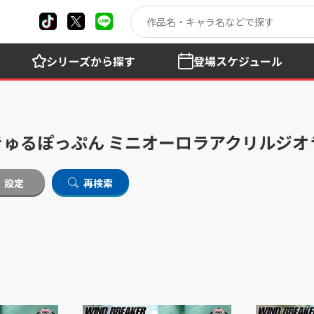
シリーズ
から探す
登場
スケジュール
R』 きゅるぽっぷん ミニオーロラアクリル
設定
再検索