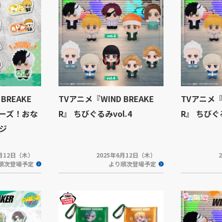
BREAKE
TVアニメ『WIND BREAKE
TVアニメ『W
ポーズ！おな
R』 ちびぐるみvol.4
R』 ちびぐる
ジ
6月12日（木）
2025年6月12日（木）
順次登場予定
より順次登場予定