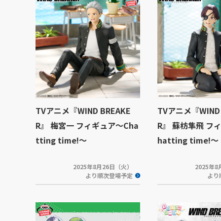
TVアニメ『WIND BREAKE
TVアニメ『WIND 
R』 梅宮一 フィギュア～Cha
R』 蘇枋隼飛 フ
tting time!～
hatting time!～
2025年8月26日（火）
2025年
より順次登場予定
より