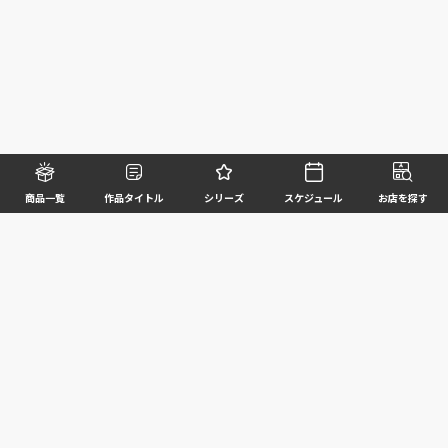
商品一覧
作品タイトル
シリーズ
スケジュール
お店を探す
©BANDAI SPIRITS CO.,LTD. ALL RIGHTS RESERVED
企業情報
ウェブサイトご利用条件
個人情報及び特定個人情報等の取扱いに関する方針
お客様サポート