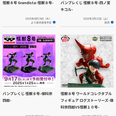
怪獣８号 Grandista-怪獣８号-
バンプレくじ 怪獣８号-四ノ宮
キコル-
2025年6月19日（木）
2025年2月22日（土）
より順次登場予定
発売
バンプレくじ 怪獣８号-保科宗
怪獣８号 ワールドコレクタブル
四郎-
フィギュア ログストーリーズ-保
科宗四郎VS怪獣１０号-