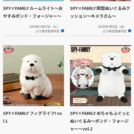
SPY×FAMILY ルームライト～お
SPY×FAMILY 顔型ぬいぐるみク
やすみボンド・フォージャー～
ッション～キメラさん～
2025年10月7日（火）
2025年3月5日（水）
より順次登場予定
より順次登場予定
SPY×FAMILY フィグライフ! vo
SPY×FAMILY めちゃもふぐっと
l.1
ぬいぐるみ～ボンド・フォージ
ャー～vol.2