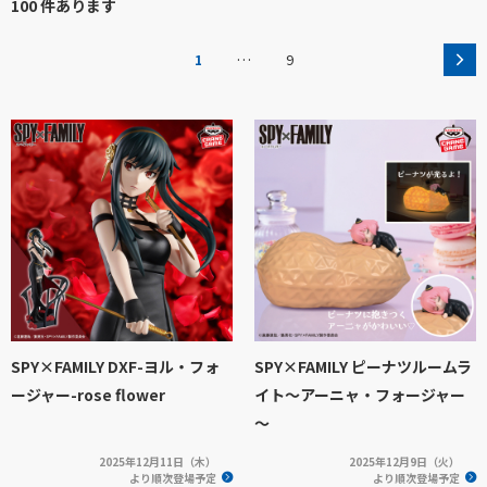
100 件あります
…
1
9
SPY×FAMILY DXF-ヨル・フォ
SPY×FAMILY ピーナツルームラ
ージャー-rose flower
イト～アーニャ・フォージャー
～
2025年12月11日（木）
2025年12月9日（火）
より順次登場予定
より順次登場予定