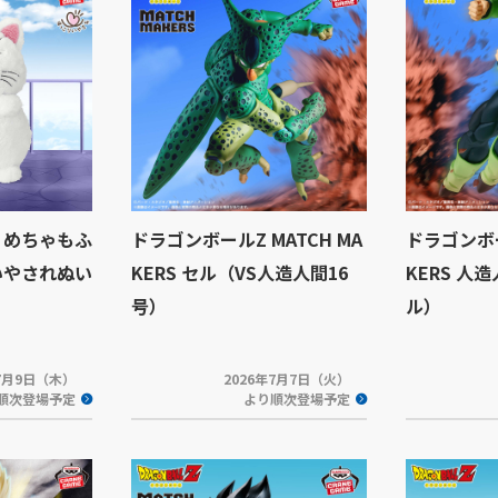
 めちゃもふ
ドラゴンボールZ MATCH MA
ドラゴンボー
いやされぬい
KERS セル（VS人造人間16
KERS 人
号）
ル）
年7月9日（木）
2026年7月7日（火）
順次登場予定
より順次登場予定