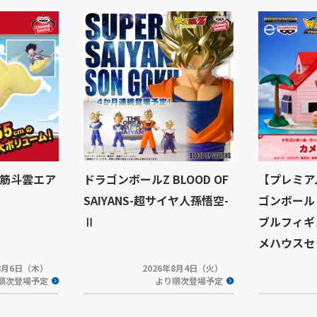
筋斗雲エア
ドラゴンボールZ BLOOD OF
【プレミア
SAIYANS-超サイヤ人孫悟空-
ゴンボール
Ⅱ
ブルフィギュ
メハウスセ
年8月6日（木）
2026年8月4日（火）
順次登場予定
より順次登場予定