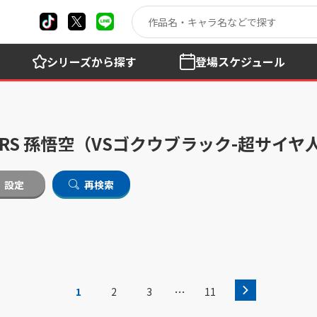
シリーズ
から探す
登場
スケジュール
KERS 孫悟空（VSゴクウブラック-超サイ
設定
再検索
…
1
2
3
11