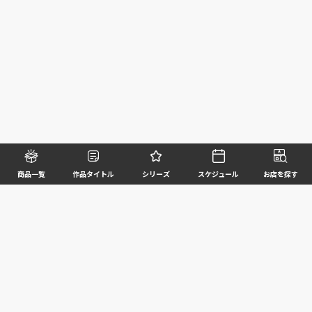
商品一覧
作品タイトル
シリーズ
スケジュール
お店を探す
©BANDAI SPIRITS CO.,LTD. ALL RIGHTS RESERVED
企業情報
ウェブサイトご利用条件
個人情報及び特定個人情報等の取扱いに関する方針