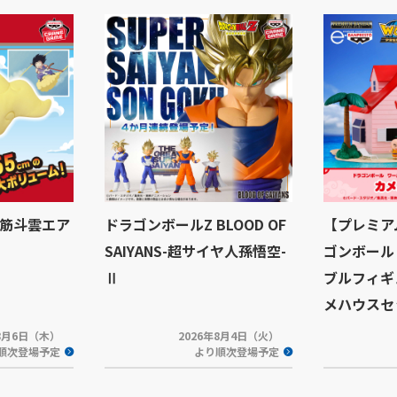
筋斗雲エア
ドラゴンボールZ BLOOD OF
【プレミア
SAIYANS-超サイヤ人孫悟空-
ゴンボール
Ⅱ
ブルフィギュ
メハウスセ
年8月6日（木）
2026年8月4日（火）
順次登場予定
より順次登場予定