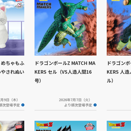
 めちゃもふ
ドラゴンボールZ MATCH MA
ドラゴンボー
いやされぬい
KERS セル（VS人造人間16
KERS 人
号）
ル）
年7月9日（木）
2026年7月7日（火）
順次登場予定
より順次登場予定