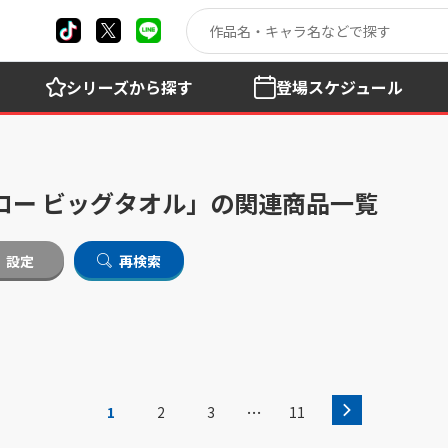
シリーズ
から探す
登場
スケジュール
ロー ビッグタオル」の関連商品一覧
設定
再検索
…
1
2
3
11