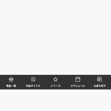
商品一覧
作品タイトル
シリーズ
スケジュール
お店を探す
©BANDAI SPIRITS CO.,LTD. ALL RIGHTS RESERVED