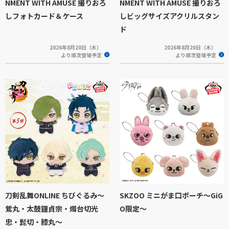
NMENT WITH AMUSE 撮りおろ
NMENT WITH AMUSE 撮りおろ
しフォトカード＆ケース
しビッグサイズアクリルスタン
ド
2026年8月20日（木）
2026年8月20日（木）
より順次登場予定
より順次登場予定
刀剣乱舞ONLINE ちびぐるみ～
SKZOO ミニがま口ポーチ～GiG
鶯丸・太鼓鐘貞宗・燭台切光
O限定～
忠・髭切・膝丸～