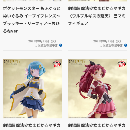
ポケットモンスター もふぐっと
劇場版 魔法少女まどか☆マギカ
ぬいぐるみ イーブイフレンズ～
〈ワルプルギスの廻天〉 巴マミ
ブラッキー・リーフィア～おひ
フィギュア
るねver.
2026年8月25日（火）
2026年8月25日（火）
より順次登場予定
より順次登場予定
劇場版 魔法少女まどか☆マギカ
劇場版 魔法少女まどか☆マギカ