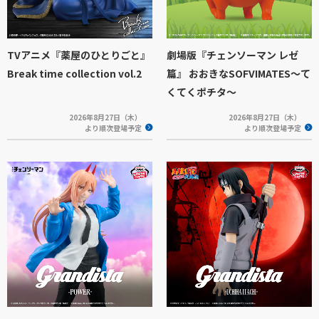
TVアニメ『薬屋のひとりごと』
劇場版『チェンソーマン レゼ
Break time collection vol.2
篇』 おおきなSOFVIMATES～て
くてくポチタ～
2026年8月27日（木）
2026年8月27日（木）
より順次登場予定
より順次登場予定