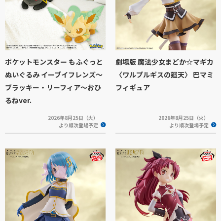
ポケットモンスター もふぐっと
劇場版 魔法少女まどか☆マギカ
ぬいぐるみ イーブイフレンズ～
〈ワルプルギスの廻天〉 巴マミ
ブラッキー・リーフィア～おひ
フィギュア
るねver.
2026年8月25日（火）
2026年8月25日（火）
より順次登場予定
より順次登場予定