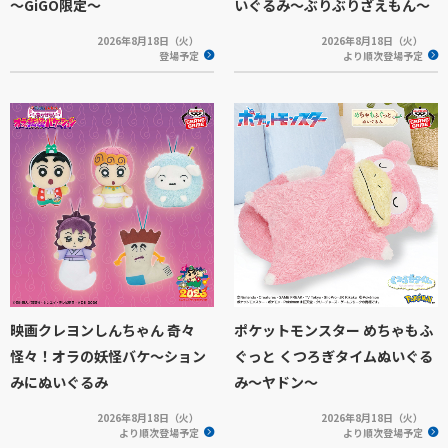
～GiGO限定～
いぐるみ～ぶりぶりざえもん～
2026年8月18日（火）
2026年8月18日（火）
登場予定
より順次登場予定
映画クレヨンしんちゃん 奇々
ポケットモンスター めちゃもふ
怪々！オラの妖怪バケ～ション
ぐっと くつろぎタイムぬいぐる
みにぬいぐるみ
み～ヤドン～
2026年8月18日（火）
2026年8月18日（火）
より順次登場予定
より順次登場予定