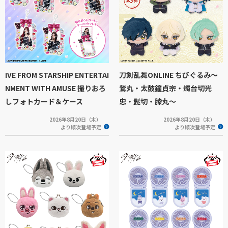
IVE FROM STARSHIP ENTERTAI
刀剣乱舞ONLINE ちびぐるみ～
NMENT WITH AMUSE 撮りおろ
鶯丸・太鼓鐘貞宗・燭台切光
しフォトカード＆ケース
忠・髭切・膝丸～
2026年8月20日（木）
2026年8月20日（木）
より順次登場予定
より順次登場予定