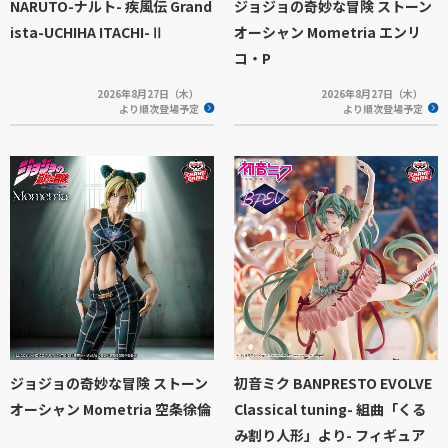
NARUTO-ナルト- 疾風伝 Grand
ジョジョの奇妙な冒険 ストーン
ista-UCHIHA ITACHI-Ⅱ
オーシャン Mometria エンリ
コ・P
2026年8月27日（木）
2026年8月27日（木）
より順次登場予定
より順次登場予定
ジョジョの奇妙な冒険 ストーン
初音ミク BANPRESTO EVOLVE
オーシャン Mometria 空条徐倫
Classical tuning- 組曲「くる
み割り人形」より- フィギュア